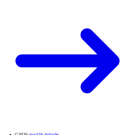
©2026
macOS defaults