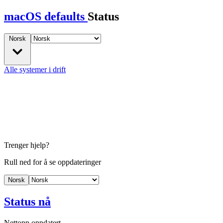
macOS defaults
Status
Norsk
Alle systemer i drift
Trenger hjelp?
Rull ned for å se oppdateringer
Norsk
Status nå
Nettopp oppdatert