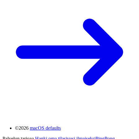
©2026
macOS defaults
Palvelun tarjoaa
Hanki oma tilasivusi ilmaiseksi
PingPong