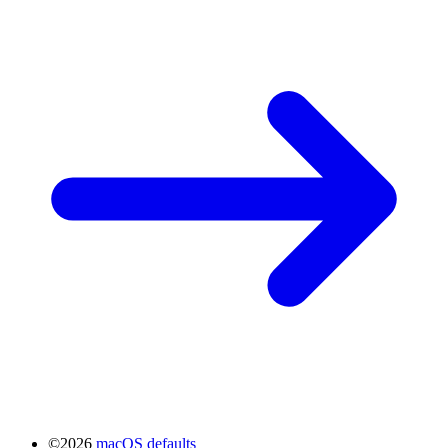
©2026
macOS defaults